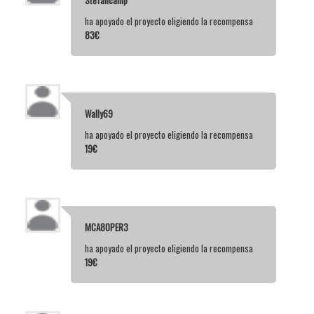
Stefancamp
ha apoyado el proyecto eligiendo la recompensa
83€
Wally69
ha apoyado el proyecto eligiendo la recompensa
19€
MCA80PER3
ha apoyado el proyecto eligiendo la recompensa
19€