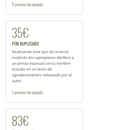
17
personas
han apoyado
35€
POR DUPLICADO
Realizando este tipo de reserva
recibirás dos ejemplares del libro a
un precio especial con tu nombre
incluido en un texto de
agradecimientos redactado por el
autor.
5
personas
han apoyado
83€