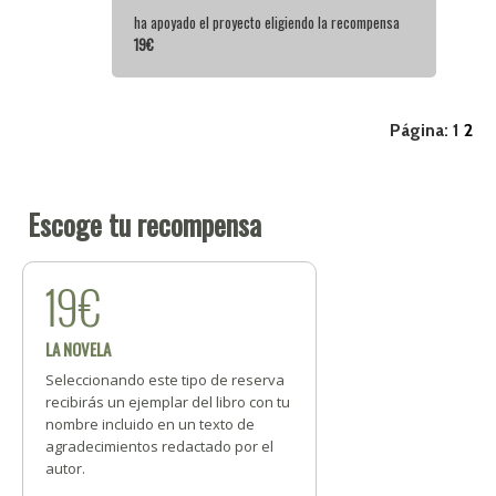
ha apoyado el proyecto eligiendo la recompensa
19€
Página:
1
2
Escoge tu recompensa
19€
LA NOVELA
Seleccionando este tipo de reserva
recibirás un ejemplar del libro con tu
nombre incluido en un texto de
agradecimientos redactado por el
autor.