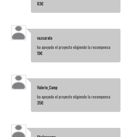
83€
vazcarate
ha apoyado el proyecto eligiendo la recompensa
19€
Valerie_Camp
ha apoyado el proyecto eligiendo la recompensa
35€