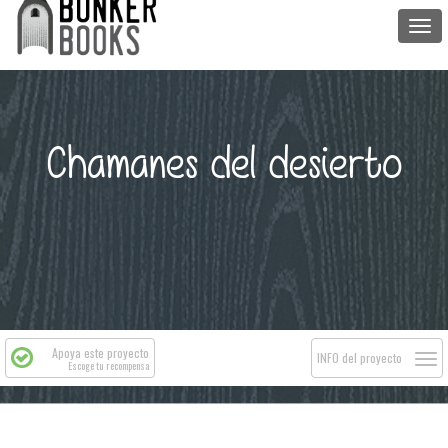
Togg
navi
Chamanes del desierto
Apoya este proyecto
Togg
INFO del proyecto
Escoge tu recompensa
navi