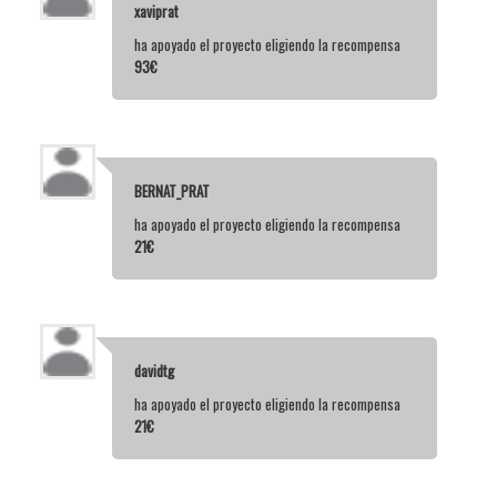
xaviprat
ha apoyado el proyecto eligiendo la recompensa
93€
BERNAT_PRAT
ha apoyado el proyecto eligiendo la recompensa
21€
davidtg
ha apoyado el proyecto eligiendo la recompensa
21€