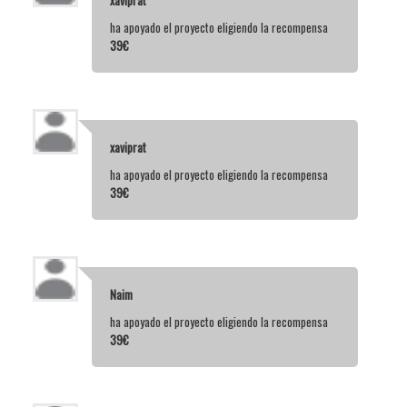
xaviprat
ha apoyado el proyecto eligiendo la recompensa
39€
xaviprat
ha apoyado el proyecto eligiendo la recompensa
39€
Naim
ha apoyado el proyecto eligiendo la recompensa
39€