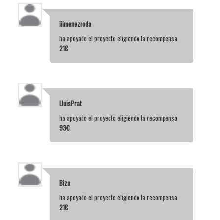
ijimenezroda
ha apoyado el proyecto eligiendo la recompensa
21€
LluisPrat
ha apoyado el proyecto eligiendo la recompensa
93€
Biza
ha apoyado el proyecto eligiendo la recompensa
21€