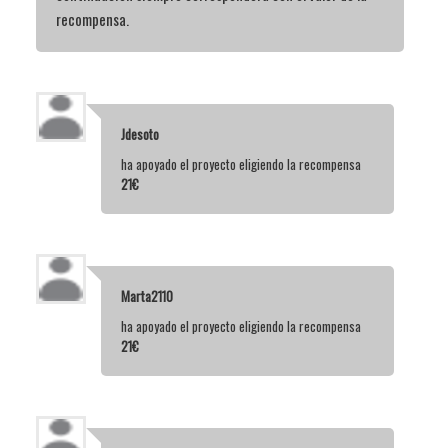
recompensa.
Jdesoto
ha apoyado el proyecto eligiendo la recompensa
21€
Marta2110
ha apoyado el proyecto eligiendo la recompensa
21€