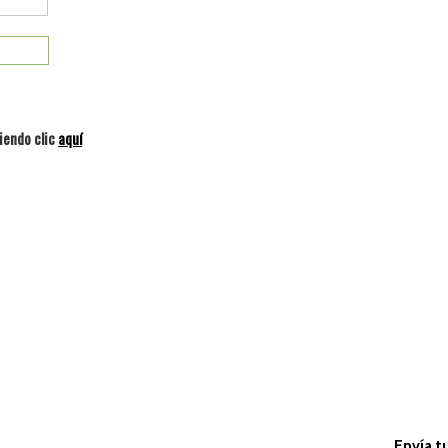
iendo clic
aquí
Envía t