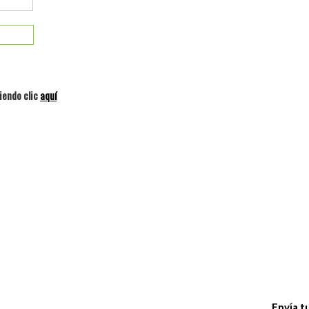
iendo clic
aquí
Envía t