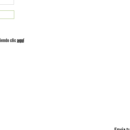
iendo clic
aquí
Envía t