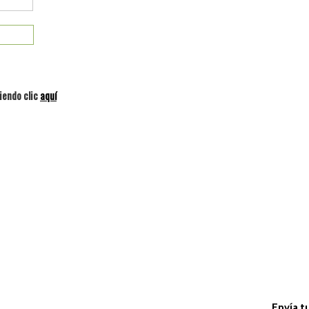
iendo clic
aquí
Envía t