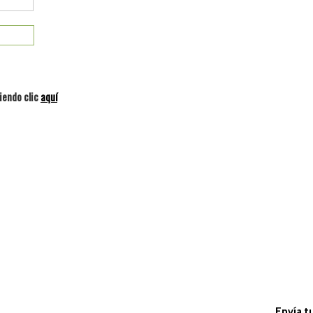
iendo clic
aquí
Envía t