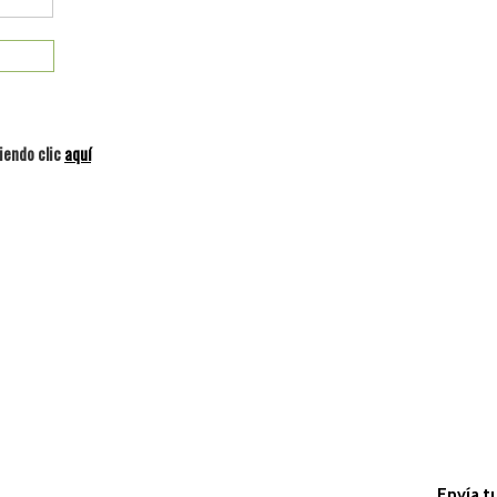
iendo clic
aquí
Envía t