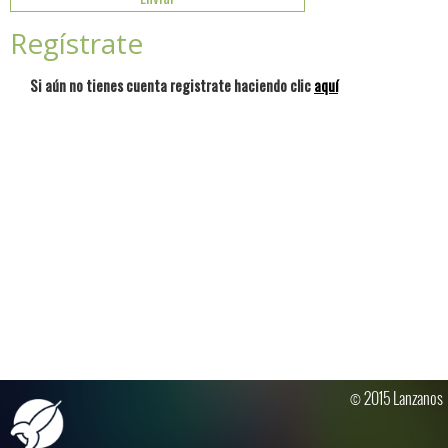
Regístrate
Si aún no tienes cuenta registrate haciendo clic
aquí
© 2015 Lanzanos