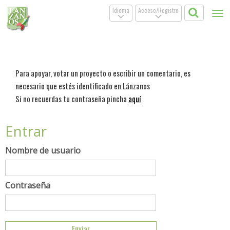
Idioma
Acceso/Registro
Tog
.
.
nav
Para apoyar, votar un proyecto o escribir un comentario, es
necesario que estés identificado en Lánzanos
Si no recuerdas tu contraseña pincha
aquí
Entrar
Nombre de usuario
Contraseña