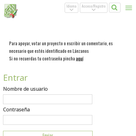
Idioma
Acceso/Registro
Tog
.
.
nav
Para apoyar, votar un proyecto o escribir un comentario, es
necesario que estés identificado en Lánzanos
Si no recuerdas tu contraseña pincha
aquí
Entrar
Nombre de usuario
Contraseña