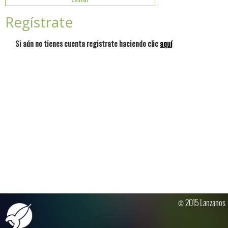
Regístrate
Si aún no tienes cuenta registrate haciendo clic
aquí
© 2015 Lanzanos