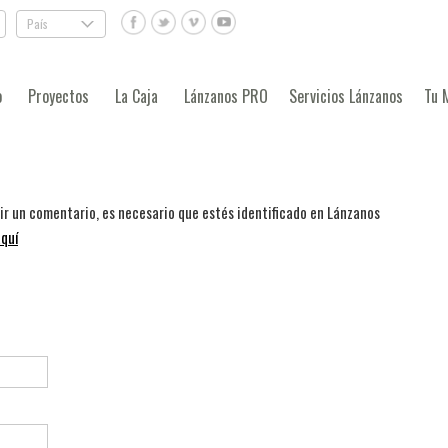
País
.
o
Proyectos
La Caja
Lánzanos PRO
Servicios Lánzanos
Tu 
bir un comentario, es necesario que estés identificado en Lánzanos
quí