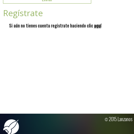
Regístrate
Si aún no tienes cuenta registrate haciendo clic
aquí
© 2015 Lanzanos