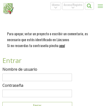
Idioma
Acceso/Registro
Tog
.
.
nav
Para apoyar, votar un proyecto o escribir un comentario, es
necesario que estés identificado en Lánzanos
Si no recuerdas tu contraseña pincha
aquí
Entrar
Nombre de usuario
Contraseña