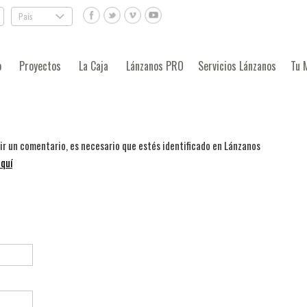
País
.
o
Proyectos
La Caja
Lánzanos PRO
Servicios Lánzanos
Tu 
bir un comentario, es necesario que estés identificado en Lánzanos
quí