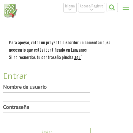
Idioma
Acceso/Registro
Tog
.
.
nav
Para apoyar, votar un proyecto o escribir un comentario, es
necesario que estés identificado en Lánzanos
Si no recuerdas tu contraseña pincha
aquí
Entrar
Nombre de usuario
Contraseña