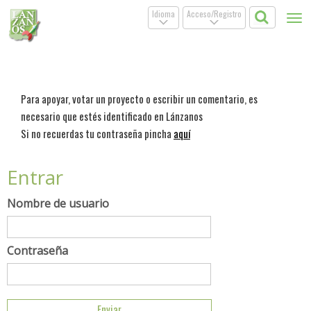
Idioma
Acceso/Registro
Tog
.
.
nav
Para apoyar, votar un proyecto o escribir un comentario, es
necesario que estés identificado en Lánzanos
Si no recuerdas tu contraseña pincha
aquí
Entrar
Nombre de usuario
Contraseña