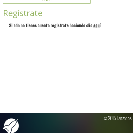
Regístrate
Si aún no tienes cuenta registrate haciendo clic
aquí
© 2015 Lanzanos