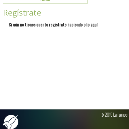
Regístrate
Si aún no tienes cuenta registrate haciendo clic
aquí
© 2015 Lanzanos