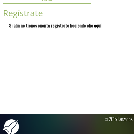
Regístrate
Si aún no tienes cuenta registrate haciendo clic
aquí
© 2015 Lanzanos