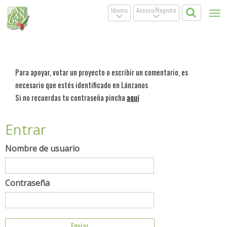
Idioma
Acceso/Registro
Tog
.
.
nav
Para apoyar, votar un proyecto o escribir un comentario, es
necesario que estés identificado en Lánzanos
Si no recuerdas tu contraseña pincha
aquí
Entrar
Nombre de usuario
Contraseña