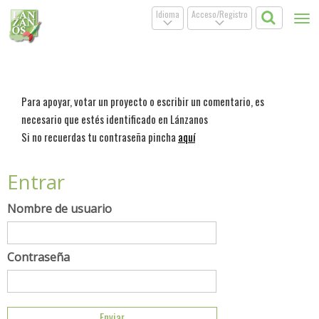
Idioma
Acceso/Registro
Tog
.
.
nav
Para apoyar, votar un proyecto o escribir un comentario, es
necesario que estés identificado en Lánzanos
Si no recuerdas tu contraseña pincha
aquí
Entrar
Nombre de usuario
Contraseña