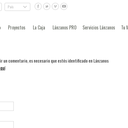
País
.
o
Proyectos
La Caja
Lánzanos PRO
Servicios Lánzanos
Tu 
bir un comentario, es necesario que estés identificado en Lánzanos
quí