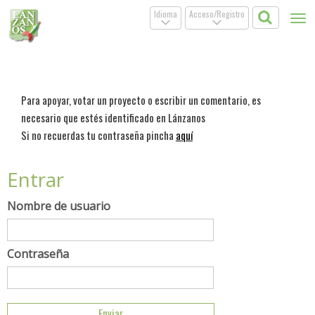
Idioma
Acceso/Registro
Tog
.
.
nav
Para apoyar, votar un proyecto o escribir un comentario, es
necesario que estés identificado en Lánzanos
Si no recuerdas tu contraseña pincha
aquí
Entrar
Nombre de usuario
Contraseña