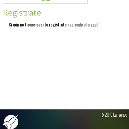
Regístrate
Si aún no tienes cuenta registrate haciendo clic
aquí
© 2015 Lanzanos