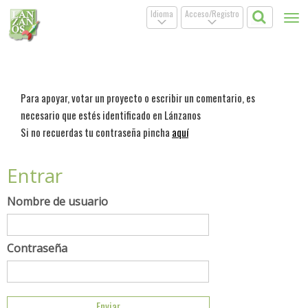
Idioma
Acceso/Registro
Tog
.
.
nav
Para apoyar, votar un proyecto o escribir un comentario, es
necesario que estés identificado en Lánzanos
Si no recuerdas tu contraseña pincha
aquí
Entrar
Nombre de usuario
Contraseña