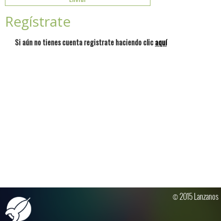
Regístrate
Si aún no tienes cuenta registrate haciendo clic
aquí
© 2015 Lanzanos