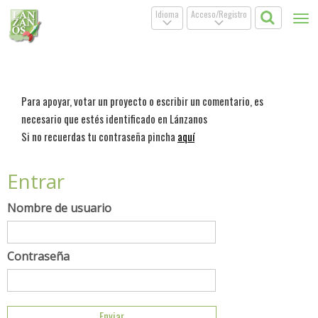
Idioma
Acceso/Registro
Tog
.
.
nav
Para apoyar, votar un proyecto o escribir un comentario, es
necesario que estés identificado en Lánzanos
Si no recuerdas tu contraseña pincha
aquí
Entrar
Nombre de usuario
Contraseña