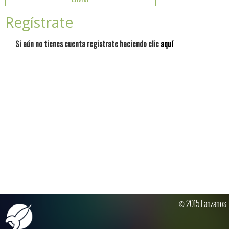
Regístrate
Si aún no tienes cuenta registrate haciendo clic
aquí
© 2015 Lanzanos