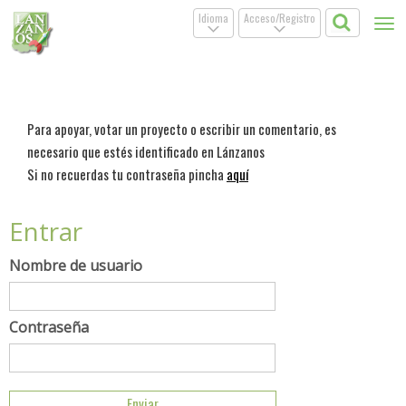
Idioma
Acceso/Registro
Tog
.
.
nav
Para apoyar, votar un proyecto o escribir un comentario, es
necesario que estés identificado en Lánzanos
Si no recuerdas tu contraseña pincha
aquí
Entrar
Nombre de usuario
Contraseña