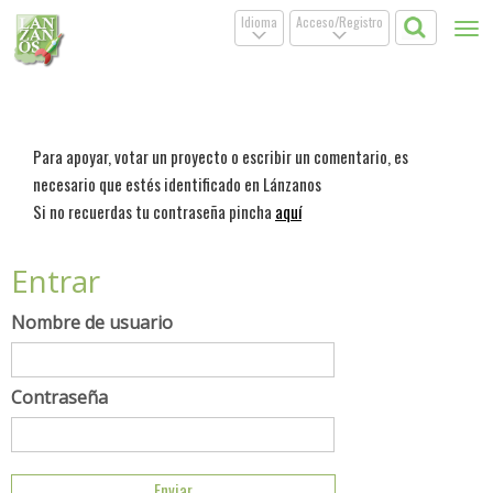
Idioma
Acceso/Registro
Tog
.
.
nav
Para apoyar, votar un proyecto o escribir un comentario, es
necesario que estés identificado en Lánzanos
Si no recuerdas tu contraseña pincha
aquí
Entrar
Nombre de usuario
Contraseña