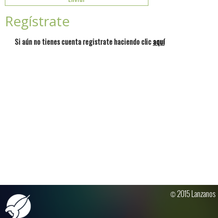
Regístrate
Si aún no tienes cuenta registrate haciendo clic
aquí
© 2015 Lanzanos