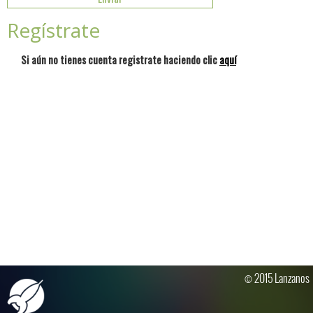
Regístrate
Si aún no tienes cuenta registrate haciendo clic
aquí
© 2015 Lanzanos