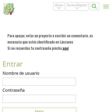
Idioma
Acceso/Registro
Tog
.
.
nav
Para apoyar, votar un proyecto o escribir un comentario, es
necesario que estés identificado en Lánzanos
Si no recuerdas tu contraseña pincha
aquí
Entrar
Nombre de usuario
Contraseña