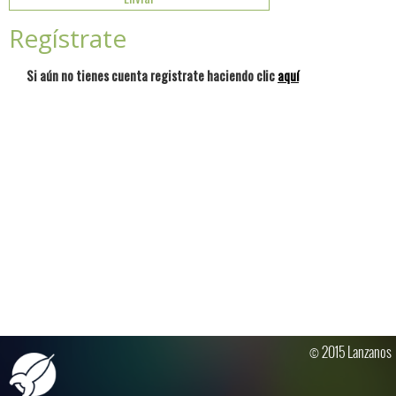
Regístrate
Si aún no tienes cuenta registrate haciendo clic
aquí
© 2015 Lanzanos