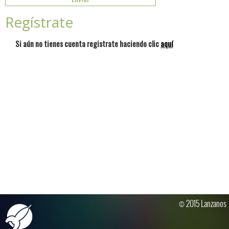
Regístrate
Si aún no tienes cuenta registrate haciendo clic
aquí
© 2015 Lanzanos