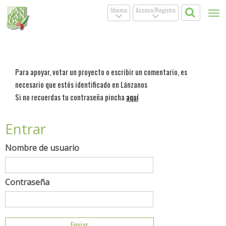
Idioma
Acceso/Registro
Tog
.
.
nav
Para apoyar, votar un proyecto o escribir un comentario, es
necesario que estés identificado en Lánzanos
Si no recuerdas tu contraseña pincha
aquí
Entrar
Nombre de usuario
Contraseña