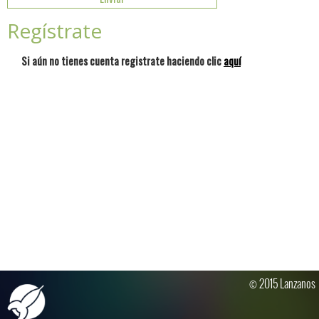
Regístrate
Si aún no tienes cuenta registrate haciendo clic
aquí
© 2015 Lanzanos