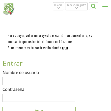
Idioma
Acceso/Registro
Tog
.
.
nav
Para apoyar, votar un proyecto o escribir un comentario, es
necesario que estés identificado en Lánzanos
Si no recuerdas tu contraseña pincha
aquí
Entrar
Nombre de usuario
Contraseña