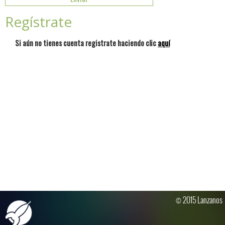
Regístrate
Si aún no tienes cuenta registrate haciendo clic
aquí
© 2015 Lanzanos