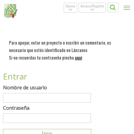
Idioma
Acceso/Registro
Tog
.
.
nav
Para apoyar, votar un proyecto o escribir un comentario, es
necesario que estés identificado en Lánzanos
Si no recuerdas tu contraseña pincha
aquí
Entrar
Nombre de usuario
Contraseña