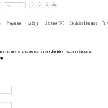
País
.
o
Proyectos
La Caja
Lánzanos PRO
Servicios Lánzanos
Tu 
bir un comentario, es necesario que estés identificado en Lánzanos
quí