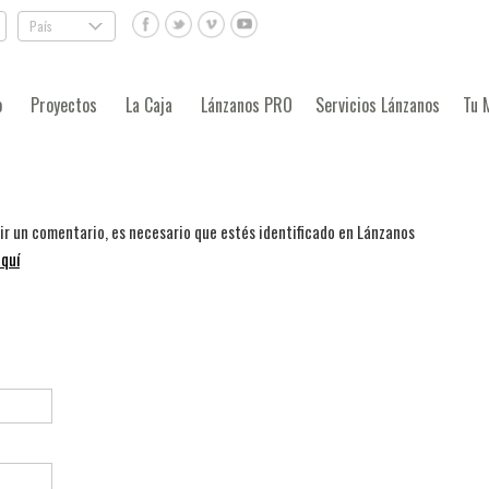
País
.
o
Proyectos
La Caja
Lánzanos PRO
Servicios Lánzanos
Tu 
bir un comentario, es necesario que estés identificado en Lánzanos
quí