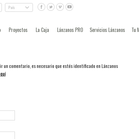
País
.
o
Proyectos
La Caja
Lánzanos PRO
Servicios Lánzanos
Tu 
bir un comentario, es necesario que estés identificado en Lánzanos
quí