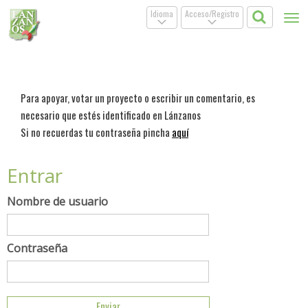
Idioma
Acceso/Registro
Tog
.
.
nav
Para apoyar, votar un proyecto o escribir un comentario, es
necesario que estés identificado en Lánzanos
Si no recuerdas tu contraseña pincha
aquí
Entrar
Nombre de usuario
Contraseña