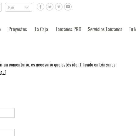
País
.
o
Proyectos
La Caja
Lánzanos PRO
Servicios Lánzanos
Tu 
bir un comentario, es necesario que estés identificado en Lánzanos
quí