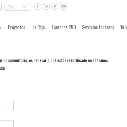
País
.
o
Proyectos
La Caja
Lánzanos PRO
Servicios Lánzanos
Tu 
bir un comentario, es necesario que estés identificado en Lánzanos
quí