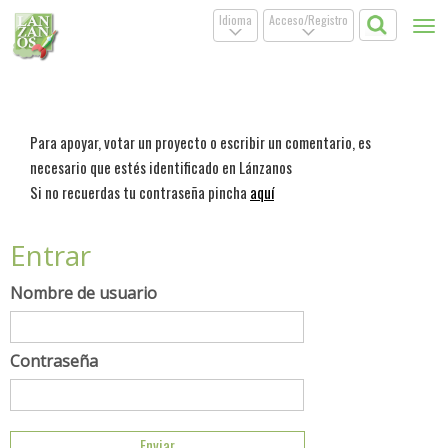
Idioma
Acceso/Registro
Tog
.
.
nav
Para apoyar, votar un proyecto o escribir un comentario, es
necesario que estés identificado en Lánzanos
Si no recuerdas tu contraseña pincha
aquí
Entrar
Nombre de usuario
Contraseña