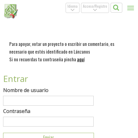
Idioma
Acceso/Registro
Tog
.
.
nav
Para apoyar, votar un proyecto o escribir un comentario, es
necesario que estés identificado en Lánzanos
Si no recuerdas tu contraseña pincha
aquí
Entrar
Nombre de usuario
Contraseña