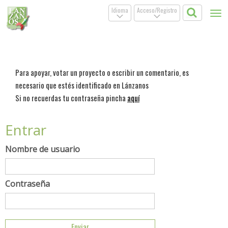
Idioma
Acceso/Registro
Tog
.
.
nav
Para apoyar, votar un proyecto o escribir un comentario, es
necesario que estés identificado en Lánzanos
Si no recuerdas tu contraseña pincha
aquí
Entrar
Nombre de usuario
Contraseña