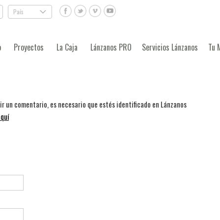
País
.
o
Proyectos
La Caja
Lánzanos PRO
Servicios Lánzanos
Tu 
bir un comentario, es necesario que estés identificado en Lánzanos
quí