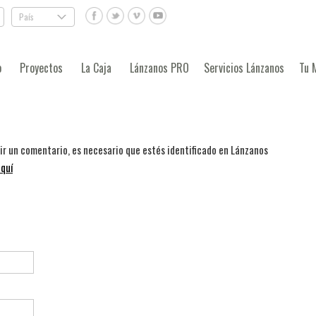
País
.
o
Proyectos
La Caja
Lánzanos PRO
Servicios Lánzanos
Tu 
bir un comentario, es necesario que estés identificado en Lánzanos
quí