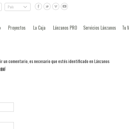
País
.
o
Proyectos
La Caja
Lánzanos PRO
Servicios Lánzanos
Tu 
bir un comentario, es necesario que estés identificado en Lánzanos
quí