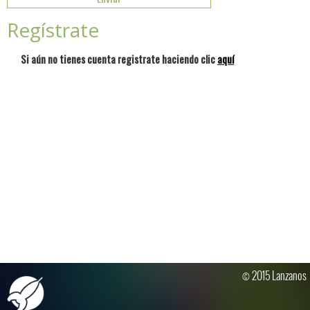
Regístrate
Si aún no tienes cuenta registrate haciendo clic
aquí
© 2015 Lanzanos